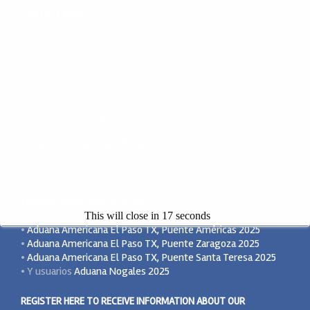
CONTACT INFO
WERA Agentes Aduanales S. de R.L. de C.V.
Paseo Triunfo de la República #5511
Col. Partido Diaz
Cd. Juarez, Chih., México, C.P. 32417
Phone: +52 (656) 639-7200
Email:
asesorias@wera.com.mx
Horarios de nuestras Oficinas
Lunes a Viernes 8:00 am a 7:00 pm
Sabados 9:00 a 2:00 pm
Horarios especiales 2025 de:
•
Aduana Mexicana Cd Juárez 2025
This will close in
17
seconds
•
Aduana Americana El Paso TX, Puente Américas 2025
•
Aduana Americana El Paso TX, Puente Zaragoza 2025
•
Aduana Americana El Paso TX, Puente Santa Teresa 2025
• Y usuarios
Aduana Nogales 2025
REGISTER HERE TO RECEIVE INFORMATION ABOUT OUR