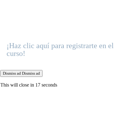
¡Haz clic aquí para registrarte en el
curso!
Dismiss ad
Dismiss ad
This will close in
16
seconds