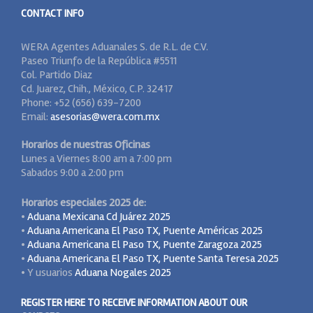
de
CONTACT INFO
la
Agencia
Nacional
WERA Agentes Aduanales S. de R.L. de C.V.
de
Paseo Triunfo de la República #5511
Aduanas
Col. Partido Diaz
de
Cd. Juarez, Chih., México, C.P. 32417
México
Phone: +52 (656) 639-7200
Email:
asesorias@wera.com.mx
Horarios de nuestras Oficinas
Lunes a Viernes 8:00 am a 7:00 pm
Sabados 9:00 a 2:00 pm
Horarios especiales 2025 de:
•
Aduana Mexicana Cd Juárez 2025
•
Aduana Americana El Paso TX, Puente Américas 2025
•
Aduana Americana El Paso TX, Puente Zaragoza 2025
•
Aduana Americana El Paso TX, Puente Santa Teresa 2025
• Y usuarios
Aduana Nogales 2025
REGISTER HERE TO RECEIVE INFORMATION ABOUT OUR