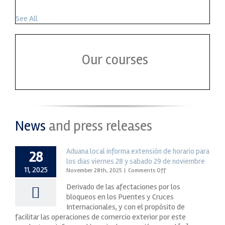
See All
Our courses
News
and press releases
Aduana local informa extensión de horario para
28
los dias viernes 28 y sabado 29 de noviembre
11, 2025
on
November 28th, 2025
|
Comments Off
Aduana
Derivado de las afectaciones por los
local
bloqueos en los Puentes y Cruces
informa
Internacionales, y con el propósito de
extensión
de
facilitar las operaciones de comercio exterior por este
horario