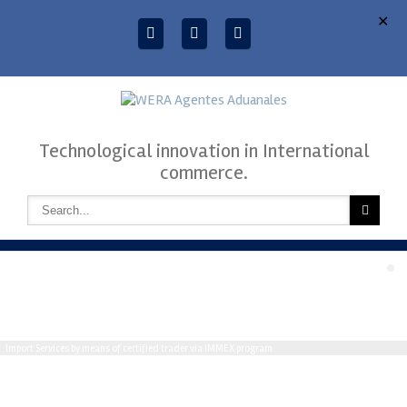
✕
Technological innovation in International
commerce.
Import Services by means of certified trader via IMMEX program