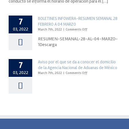
conducto se informa el horario de operación para el […]
para
los
dias
BOLETINES INFOWERA-RESUMEN SEMANAL 28
7
viernes
FEBRERO A 04 MARZO
28
03, 2022
on
March 7th, 2022
|
Comments Off
y
BOLETINES
sabado
RESUMEN-SEMANAL-28-AL-04-MARZO-
INFOWERA-
29
1Descarga
RESUMEN
de
SEMANAL
noviembre
28
FEBRERO
Aviso por el que se da a conocer el domicilio
7
A
de la Agencia Nacional de Aduanas de México
04
03, 2022
on
March 7th, 2022
|
Comments Off
MARZO
Aviso
por
el
que
se
da
a
conocer
el
domicilio