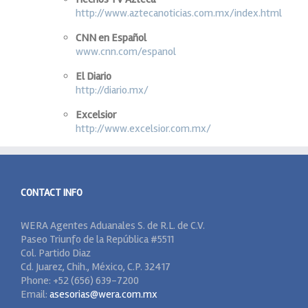
http://www.aztecanoticias.com.mx/index.html
CNN en Español
www.cnn.com/espanol
El Diario
http://diario.mx/
Excelsior
http://www.excelsior.com.mx/
CONTACT INFO
WERA Agentes Aduanales S. de R.L. de C.V.
Paseo Triunfo de la República #5511
Col. Partido Diaz
Cd. Juarez, Chih., México, C.P. 32417
Phone: +52 (656) 639-7200
Email:
asesorias@wera.com.mx