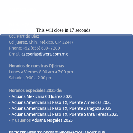
CONTACT INFO
WERA Agentes Aduanales S. de R.L. de C.V.
Paseo Triunfo de la República #5511
This will close in
17
seconds
Col. Partido Diaz
Cd. Juarez, Chih., México, C.P. 32417
Phone: +52 (656) 639-7200
Email:
asesorias@wera.com.mx
Horarios de nuestras Oficinas
Lunes a Viernes 8:00 am a 7:00 pm
Sabados 9:00 a 2:00 pm
Horarios especiales 2025 de:
•
Aduana Mexicana Cd Juárez 2025
•
Aduana Americana El Paso TX, Puente Américas 2025
•
Aduana Americana El Paso TX, Puente Zaragoza 2025
•
Aduana Americana El Paso TX, Puente Santa Teresa 2025
• Y usuarios
Aduana Nogales 2025