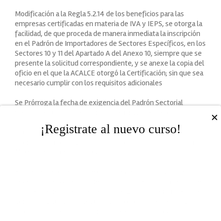
Modificación a la Regla 5.2.14 de los beneficios para las
empresas certificadas en materia de IVA y IEPS, se otorga la
facilidad, de que proceda de manera inmediata la inscripción
en el Padrón de Importadores de Sectores Específicos, en los
Sectores 10 y 11 del Apartado A del Anexo 10, siempre que se
presente la solicitud correspondiente, y se anexe la copia del
oficio en el que la ACALCE otorgó la Certificación; sin que sea
necesario cumplir con los requisitos adicionales
Se Prórroga la fecha de exigencia del Padrón Sectorial
(Sector Textil y Confección) al 1 de marzo de 2015.
✕
¡Registrate al nuevo curso!
Acuerdo que modifica al diverso por el que la Secretaria de
Economía emite Reglas y Criterios de Carácter General en
Materia de Comercio Exterior.
El 5 de Febrero de 2015 se publicó en el Diario Oficial de la
Federación, el Acuerdo que modifica las reglas y criterios de
carácter general de la Secretaria de Economía en materia de
Comercio Exterior, en particular a lo referente al Permiso
Automático de Importación para textiles y confecciones: