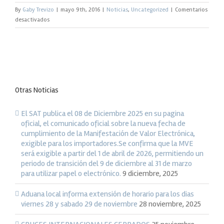
By
Gaby Trevizo
|
mayo 9th, 2016
|
Noticias
,
Uncategorized
|
Comentarios
en
desactivados
Información
relevante
en
Comercio
Exterior
(2
Otras Noticias
al
6
de
El SAT publica el 08 de Diciembre 2025 en su pagina
Mayo
oficial, el comunicado oficial sobre la nueva fecha de
2016)
cumplimiento de la Manifestación de Valor Electrónica,
exigible para los importadores.Se confirma que la MVE
será exigible a partir del 1 de abril de 2026, permitiendo un
periodo de transición del 9 de diciembre al 31 de marzo
para utilizar papel o electrónico.
9 diciembre, 2025
Aduana local informa extensión de horario para los dias
viernes 28 y sabado 29 de noviembre
28 noviembre, 2025