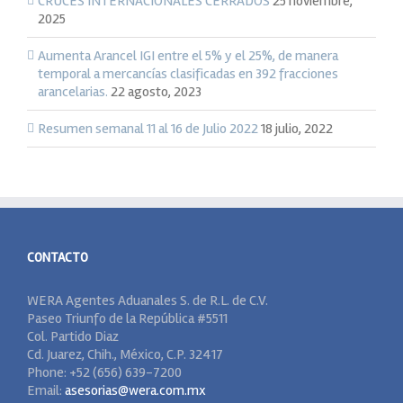
CRUCES INTERNACIONALES CERRADOS
25 noviembre,
2025
Aumenta Arancel IGI entre el 5% y el 25%, de manera
temporal a mercancías clasificadas en 392 fracciones
arancelarias.
22 agosto, 2023
Resumen semanal 11 al 16 de Julio 2022
18 julio, 2022
CONTACTO
WERA Agentes Aduanales S. de R.L. de C.V.
Paseo Triunfo de la República #5511
Col. Partido Diaz
Cd. Juarez, Chih., México, C.P. 32417
Phone: +52 (656) 639-7200
Email:
asesorias@wera.com.mx