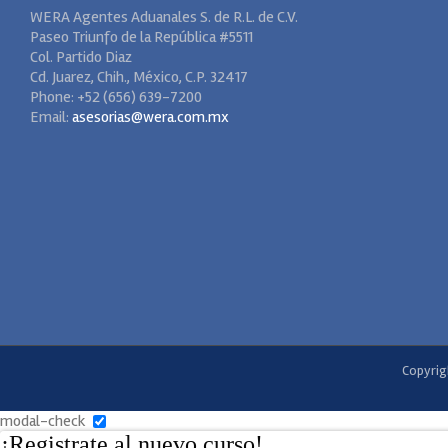
WERA Agentes Aduanales S. de R.L. de C.V.
Paseo Triunfo de la República #5511
Col. Partido Diaz
Cd. Juarez, Chih., México, C.P. 32417
Phone: +52 (656) 639-7200
Email:
asesorias@wera.com.mx
Copyrig
modal-check
¡Registrate al nuevo curso!