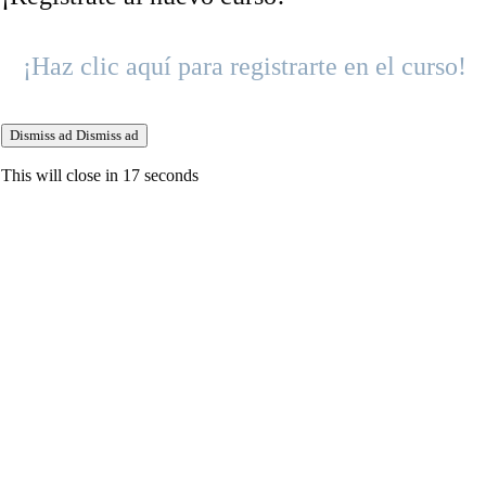
¡Haz clic aquí para registrarte en el curso!
Dismiss ad
Dismiss ad
This will close in
16
seconds