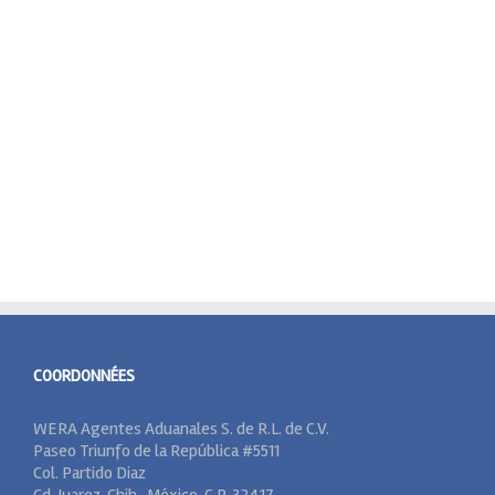
COORDONNÉES
WERA Agentes Aduanales S. de R.L. de C.V.
Paseo Triunfo de la República #5511
Col. Partido Diaz
Cd. Juarez, Chih., México, C.P. 32417