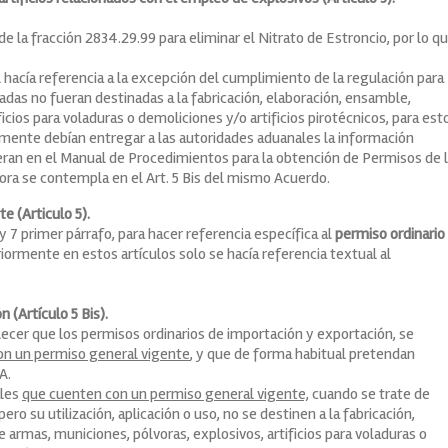
 la fracción 2834.29.99 para eliminar el Nitrato de Estroncio, por lo q
l hacía referencia a la excepción del cumplimiento de la regulación para
adas no fueran destinadas a la fabricación, elaboración, ensamble,
icios para voladuras o demoliciones y/o artificios pirotécnicos, para est
amente debían entregar a las autoridades aduanales la información
eran en el Manual de Procedimientos para la obtención de Permisos de 
hora se contempla en el Art. 5 Bis del mismo Acuerdo.
 (Articulo 5).
 y 7 primer párrafo, para hacer referencia específica al
permiso ordinario
riormente en estos artículos solo se hacía referencia textual al
 (Artículo 5 Bis).
blecer que los permisos ordinarios de importación y exportación, se
on un permiso general vigente
, y que de forma habitual pretendan
A.
ales
que cuenten con un permiso general vigente,
cuando se trate de
ero su utilización, aplicación o uso, no se destinen a la fabricación,
armas, municiones, pólvoras, explosivos, artificios para voladuras o