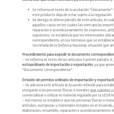
Se reforma el texto de la acotación “Únicamente” de
este producto deja de estar sujeto a la regulación.
Se deroga el último párrafo de este artículo, el cua
aquellos casos en los cuales las mercancías import
reparación o acondicionamiento de explosivos, artif
supuestos, se establecía que los interesados únic
correspondiente, en los términos que se estableci
Secretaría de la Defensa Nacional, situación que a
Procedimiento para expedir el documento correspondiente
– Se reforma el texto de los artículos 5 primer párrafo, 6,
extraordinario de importación o exportación
, ya que ante
“Documento Correspondiente”.
Emisión de permiso ordinario de importación y exportación
– Se adiciona este artículo al Acuerdo referido para esta
otorgarán a las personas físicas o morales
que cuenten c
comercializar o utilizar el material regulado por la SEDEN
– Así mismo se establece que las personas físicas o mor
artículos, sustancias y materiales listados en el Acuerdo, p
elaboración, ensamble, reparación o acondicionamiento de 