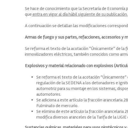
Se hace de conocimiento que la Secretaría de Economía pub
que
entra en vigor al día hábil siguiente de su publicación.
A continuación se detallan las modificaciones correspond
Armas de fuego y sus partes, refacciones, accesorios y mu
Se reforma el texto de la acotación “Únicamente” de la f
inmovilizadores eléctricos, también conocidos como arma d
Explosivos y material relacionado con explosivos (Articul
Se reforma el texto de la acotación “Únicamente” 
regulación de la SEDENA a los detonadores e igni
automotriz para su montaje en los sistemas, dispos
automotores.
Se adiciona a este artículo la fracción arancelaria 
Fulminato de mercurio.
Se elimina de este artículo la fracción arancelaria 
modifica diversos aranceles de la Tarifa de la LIGI
Sustancias químicas, materiales para usos pirotécnicos y a