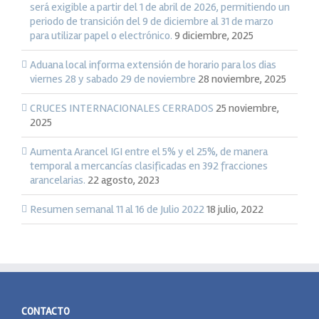
Ciudad
será exigible a partir del 1 de abril de 2026, permitiendo un
Juárez,
periodo de transición del 9 de diciembre al 31 de marzo
Chihuahua
para utilizar papel o electrónico.
9 diciembre, 2025
y
Nogales
Aduana local informa extensión de horario para los dias
Sonora
viernes 28 y sabado 29 de noviembre
28 noviembre, 2025
CRUCES INTERNACIONALES CERRADOS
25 noviembre,
2025
Aumenta Arancel IGI entre el 5% y el 25%, de manera
temporal a mercancías clasificadas en 392 fracciones
arancelarias.
22 agosto, 2023
Resumen semanal 11 al 16 de Julio 2022
18 julio, 2022
CONTACTO