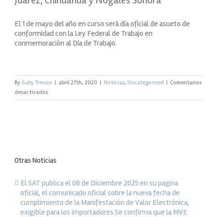
Juárez, Chihuahua y Nogales Sonora
El 1 de mayo del año en curso será día oficial de asueto de
conformidad con la Ley Federal de Trabajo en
conmemoración al Día de Trabajo.
By
Gaby Trevizo
|
abril 27th, 2020
|
Noticias
,
Uncategorized
|
Comentarios
en
desactivados
Boletín
informativo:
Horario
de
operación
Día
Otras Noticias
festivo
1
de
El SAT publica el 08 de Diciembre 2025 en su pagina
mayo
oficial, el comunicado oficial sobre la nueva fecha de
2020.
cumplimiento de la Manifestación de Valor Electrónica,
Aduanas:
exigible para los importadores.Se confirma que la MVE