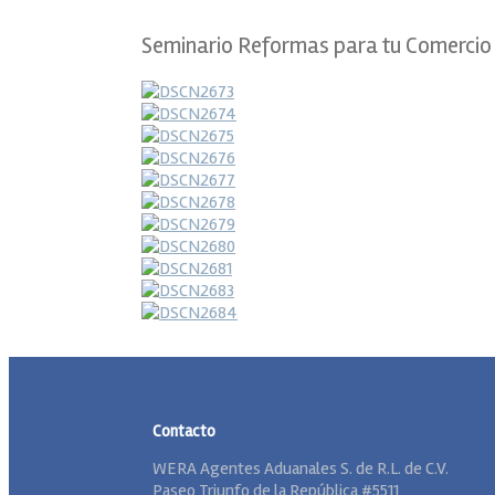
Seminario Reformas para tu Comercio 
Contacto
WERA Agentes Aduanales S. de R.L. de C.V.
Paseo Triunfo de la República #5511