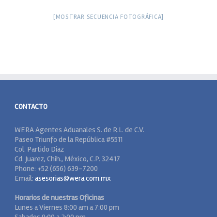
[MOSTRAR SECUENCIA FOTOGRÁFICA]
CONTACTO
WERA Agentes Aduanales S. de R.L. de C.V.
Paseo Triunfo de la República #5511
Col. Partido Diaz
Cd. Juarez, Chih., México, C.P. 32417
Phone: +52 (656) 639-7200
Email:
asesorias@wera.com.mx
Horarios de nuestras Oficinas
Lunes a Viernes 8:00 am a 7:00 pm