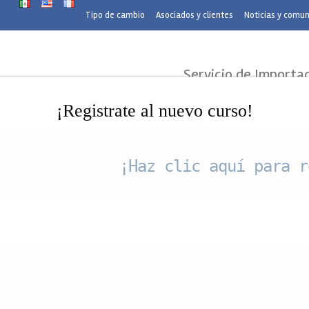
modal-check
Tipo de cambio
Asociados y clientes
Noticias y comu
Servicio de Importa
¡Registrate al nuevo curso!
iones
Cursos
Contacto
¡Haz clic aquí para r
ercio exterior 2014
]
Horarios de nuestras Oficinas
SER
Lunes a Viernes 8:00 am a 7:00 pm