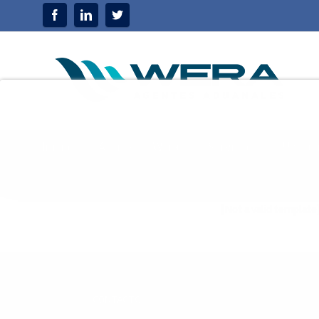
Inicio
Acerca de Wera
Servicios
Ubicac
Reformas en com
[Not a valid template
CONTACTO