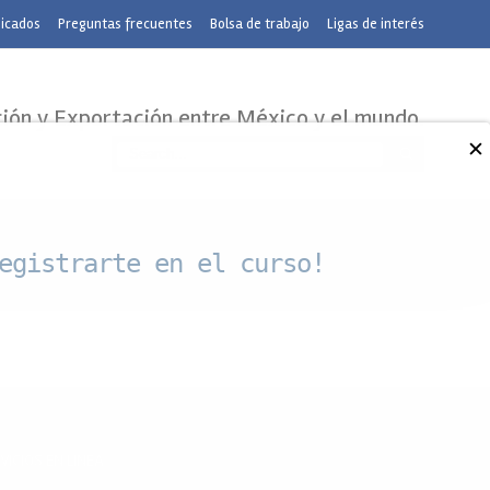
nicados
Preguntas frecuentes
Bolsa de trabajo
Ligas de interés
ción y Exportación entre México y el mundo.
✕
egistrarte en el curso!
VICIOS EN LINEA