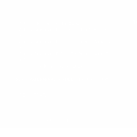
Sabados 9:00 a 2:00 pm
Horarios especiales 2025 de:
T
•
Aduana Mexicana Cd Juárez 2025
•
Aduana Americana El Paso TX, Puente Américas
2025
•
Aduana Americana El Paso TX, Puente Zaragoza
2025
•
Aduana Americana El Paso TX, Puente Santa Teresa
2025
• Y usuarios
Aduana Nogales 2025
REGISTRATE PARA AVISOS DE LOS PRÓXIMOS CURSOS
REGISTRAR
erechos Reservados
Aviso de Privacidad