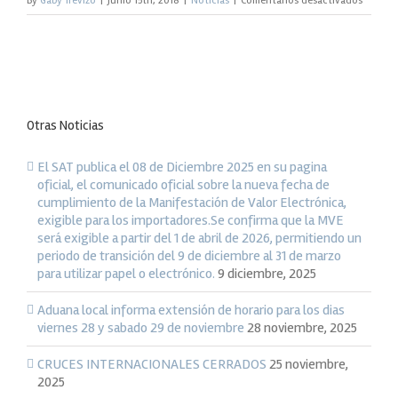
By
Gaby Trevizo
|
junio 15th, 2018
|
Noticias
|
Comentarios desactivados
Acuerd
por
el
que
se
dan
Otras Noticias
a
conoce
los
El SAT publica el 08 de Diciembre 2025 en su pagina
porcent
oficial, el comunicado oficial sobre la nueva fecha de
y
cumplimiento de la Manifestación de Valor Electrónica,
los
exigible para los importadores.Se confirma que la MVE
montos
será exigible a partir del 1 de abril de 2026, permitiendo un
del
periodo de transición del 9 de diciembre al 31 de marzo
estímul
para utilizar papel o electrónico.
9 diciembre, 2025
fiscal,
así
Aduana local informa extensión de horario para los dias
como
viernes 28 y sabado 29 de noviembre
28 noviembre, 2025
las
cuotas
CRUCES INTERNACIONALES CERRADOS
25 noviembre,
disminu
2025
del