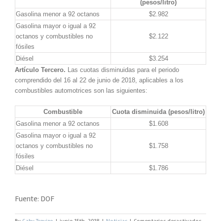
(pesos/litro)
Gasolina menor a 92 octanos
$2.982
Gasolina mayor o igual a 92
octanos y combustibles no
$2.122
fósiles
Diésel
$3.254
Artículo Tercero.
Las cuotas disminuidas para el periodo
comprendido del 16 al 22 de junio de 2018, aplicables a los
combustibles automotrices son las siguientes:
Combustible
Cuota disminuida (pesos/litro)
Gasolina menor a 92 octanos
$1.608
Gasolina mayor o igual a 92
octanos y combustibles no
$1.758
fósiles
Diésel
$1.786
Fuente: DOF
en